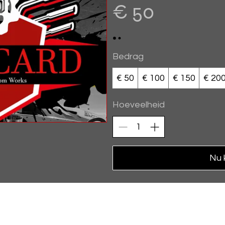
€ 50
Bedrag
€ 50
€ 100
€ 150
€ 20
Hoeveelheid
Nu 