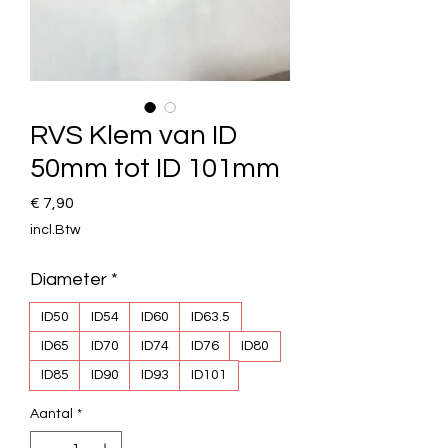
RVS Klem van ID
50mm tot ID 101mm
Prijs
€ 7,90
incl.Btw
Diameter
*
ID50
ID54
ID60
ID63.5
ID65
ID70
ID74
ID76
ID80
ID85
ID90
ID93
ID101
Aantal
*